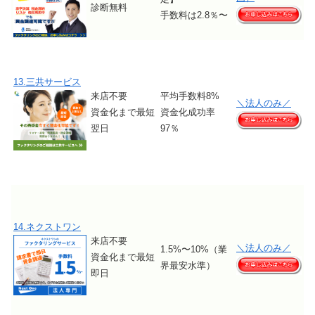
診断無料
手数料は2.8％〜
13.三共サービス
来店不要
平均手数料8%
＼法人のみ／
資金化まで最短
資金化成功率
翌日
97％
14.ネクストワン
来店不要
＼法人のみ／
1.5%〜10%（業
資金化まで最短
界最安水準）
即日