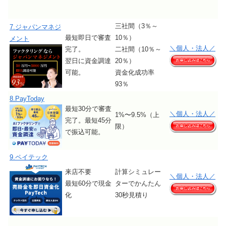
三社間（3％～
7.ジャパンマネジ
最短即日で審査
10％）
メント
＼個人・法人／
完了。
二社間（10％～
翌日に資金調達
20％）
可能。
資金化成功率
93％
8.PayToday
最短30分で審査
＼個人・法人／
1%〜9.5%（上
完了。最短45分
限）
で振込可能。
9.ペイテック
来店不要
計算シミュレー
＼個人・法人／
最短60分で現金
ターでかんたん
化
30秒見積り