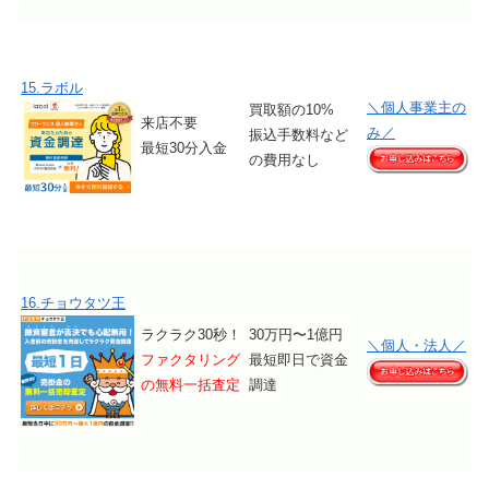
15.ラボル
＼個人事業主の
買取額の10%
来店不要
み／
振込手数料など
最短30分入金
の費用なし
16.チョウタツ王
ラクラク30秒！
30万円〜1億円
＼個人・法人／
ファクタリング
最短即日で資金
の無料一括査定
調達