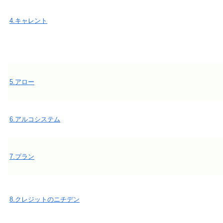
4.キャレント
5.アロー
6.アルコシステム
7.プラン
8.クレジットのニチデン