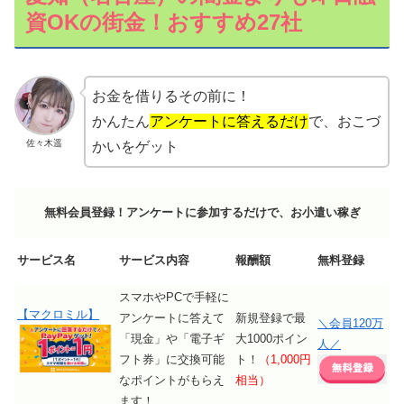
資OKの街金！おすすめ27社
お金を借りるその前に！
かんたん
アンケートに答えるだけ
で、おこづ
佐々木遥
かいをゲット
無料会員登録！アンケートに参加するだけで、お小遣い稼ぎ
サービス名
サービス内容
報酬額
無料登録
スマホやPCで手軽に
【マクロミル】
アンケートに答えて
新規登録で最
＼会員120万
「現金」や「電子ギ
大1000ポイン
人／
フト券」に交換可能
ト！
（1,000円
なポイントがもらえ
相当）
ます！