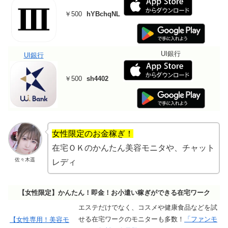
￥500
hYBchqNL
UI銀行
UI銀行
￥500
sh4402
女性限定のお金稼ぎ！
在宅ＯＫのかんたん美容モニタや、チャット
佐々木遥
レディ
【女性限定】かんたん！即金！お小遣い稼ぎができる在宅ワーク
エステだけでなく、コスメや健康食品などを試
せる在宅ワークのモニターも多数！
「ファンモ
【女性専用！美容モ