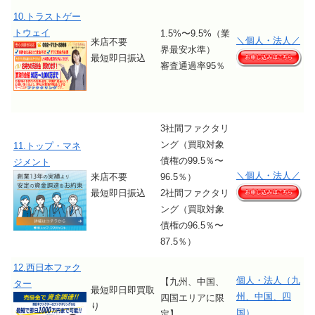
10.トラストゲー
トウェイ
1.5%〜9.5%（業
＼個人・法人／
来店不要
界最安水準）
最短即日振込
審査通過率95％
3社間ファクタリ
ング（買取対象
11.トップ・マネ
債権の99.5％〜
ジメント
＼個人・法人／
来店不要
96.5％）
最短即日振込
2社間ファクタリ
ング（買取対象
債権の96.5％〜
87.5％）
12.西日本ファク
個人・法人（九
【九州、中国、
ター
最短即日即買取
州、中国、四
四国エリアに限
り
国）
定】