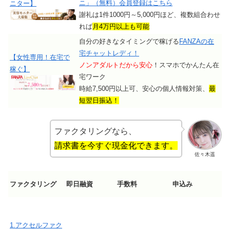
ニ」（無料）会員登録はこちら
ニター】
謝礼は1件1000円～5,000円ほど、複数組合わせ
れば
月4万円以上も可能
自分の好きなタイミングで稼げる
FANZAの在
宅チャットレディ！
【女性専用！在宅で
ノンアダルトだから安心
！スマホでかんたん在
稼ぐ】
宅ワーク
時給7,500円以上可、安心の個人情報対策、
最
短翌日振込！
ファクタリングなら、
請求書を今すぐ現金化できます。
佐々木遥
ファクタリング
即日融資
手数料
申込み
1.アクセルファク