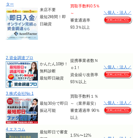
ター
買取手数料0.5％
来店不要
＼個人・法人／
～
最短2時間！即
審査通過率
日融資
93.3％以上
2.資金調達プロ
提携事業者数Ｎ
かんたん10秒！
＼個人・法人／
ｏ1！
無料診断
資金繰り改善率
最短即日融資
93％以上
3.株式会社No.1
買取手数料１％
＼個人・法人／
最短30分で即日
～（業界最安）
振込可能
審査通過率 90％
以上
4.エスコム
最短即日で審査
1.5%〜12%