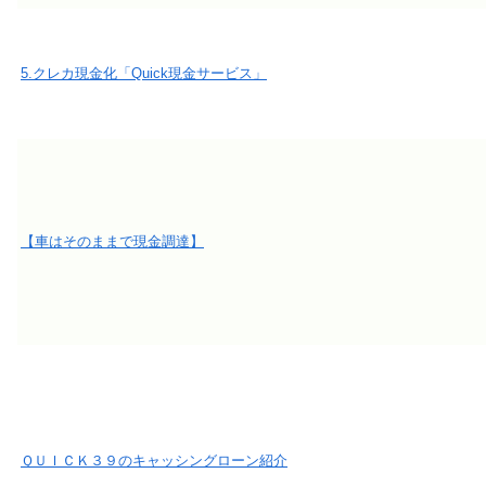
5.クレカ現金化「Quick現金サービス」
【車はそのままで現金調達】
ＱＵＩＣＫ３９のキャッシングローン紹介