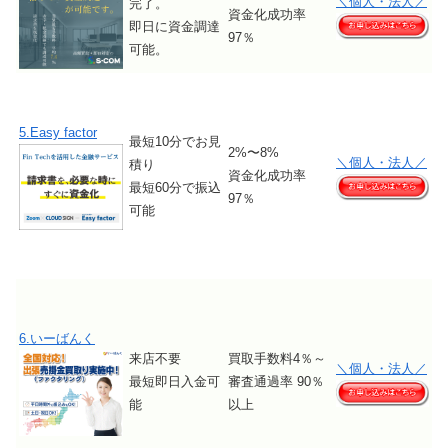
＼個人・法人／
完了。
資金化成功率
即日に資金調達
97％
可能。
5.Easy factor
最短10分でお見
2%〜8%
＼個人・法人／
積り
資金化成功率
最短60分で振込
97％
可能
6.いーばんく
来店不要
買取手数料4％～
＼個人・法人／
最短即日入金可
審査通過率 90％
能
以上