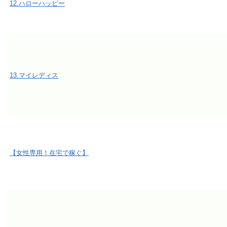
12.ハローハッピー
13.マイレディス
【女性専用！在宅で稼ぐ】